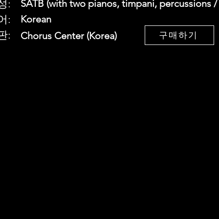
성:
SATB (with two pianos, timpani, percussions /
어:
Korean
판:
Chorus Center (Korea)
구매하기