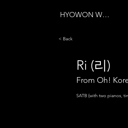
HYOWON WOO
< Back
Ri (리)
From Oh! Ko
SATB (with two pianos, ti