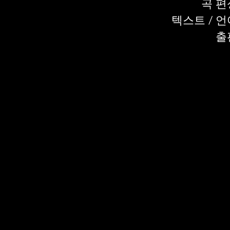
​곡 편
텍스트 / 언
출