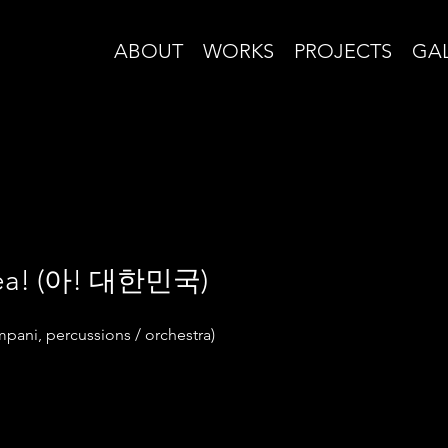
ABOUT
WORKS
PROJECTS
GA
rea! (아! 대한민국)
mpani, percussions / orchestra)