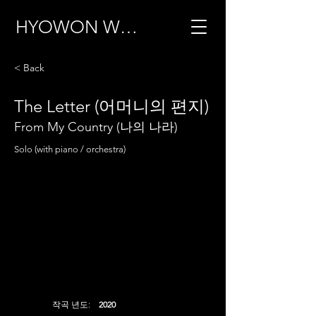
HYOWON WOO
< Back
The Letter (어머니의 편지)
From My Country (나의 나라)
Solo (with piano / orchestra)
작곡 년도:
2020